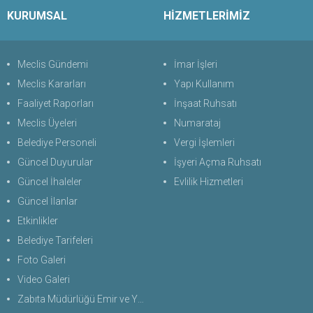
KURUMSAL
HİZMETLERİMİZ
Meclis Gündemi
İmar İşleri
Meclis Kararları
Yapı Kullanım
Faaliyet Raporları
İnşaat Ruhsatı
Meclis Üyeleri
Numarataj
Belediye Personeli
Vergi İşlemleri
Güncel Duyurular
İşyeri Açma Ruhsatı
Güncel İhaleler
Evlilik Hizmetleri
Güncel İlanlar
Etkinlikler
Belediye Tarifeleri
Foto Galeri
Video Galeri
Zabıta Müdürlüğü Emir ve Yasaklar Uygulama Yönetmeliği 2026