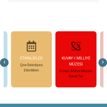
ETKİNLİKLER
KUVAY-I MİLLİYE
‹
›
MÜZESİ
eo
Çine Belediyesi
Etkinlikleri
Kuvay-ı Milliye Müzesi
Çi
Sanal Tur
İncele
İncele