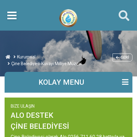
Kurumsal
GERI
Çine Belediyesi Kuvayi Milliye Müzesi
KOLAY MENU
BIZE ULAŞIN
ALO DESTEK
ÇİNE BELEDİYESİ
Çine Belediyesi olarak Alo 0256 711 60 28 hattıyla ya