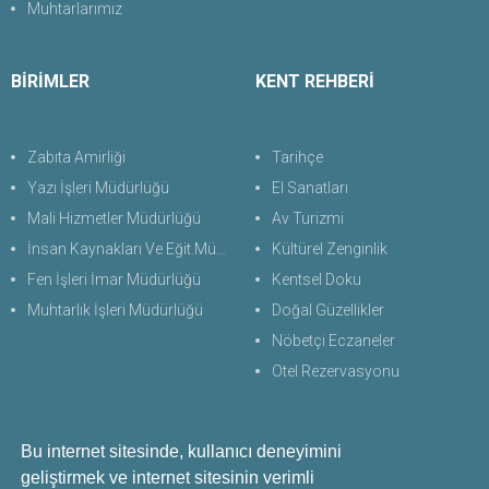
Muhtarlarımız
BİRİMLER
KENT REHBERİ
Zabıta Amirliği
Tarihçe
Yazı İşleri Müdürlüğü
El Sanatları
Mali Hizmetler Müdürlüğü
Av Turizmi
İnsan Kaynakları Ve Eğit.Müdürlüğü
Kültürel Zenginlik
Fen İşleri İmar Müdürlüğü
Kentsel Doku
Muhtarlık İşleri Müdürlüğü
Doğal Güzellikler
Nöbetçi Eczaneler
Otel Rezervasyonu
Bu internet sitesinde, kullanıcı deneyimini
Bize Ulaşın
geliştirmek ve internet sitesinin verimli