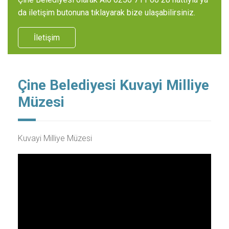
da iletişim butonuna tıklayarak bize ulaşabilirsiniz.
İletişim
Çine Belediyesi Kuvayi Milliye
Müzesi
Kuvayi Milliye Müzesi