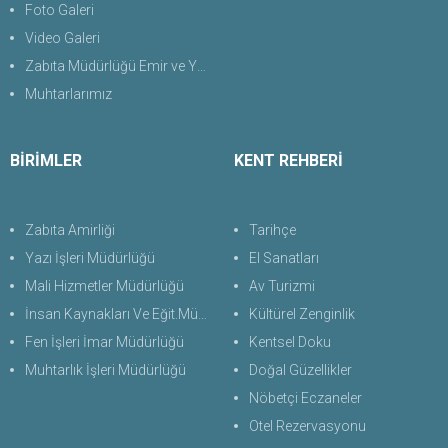
Foto Galeri
Video Galeri
Zabıta Müdürlüğü Emir ve Yasaklar Uygulama Yönetmeliği 2026
Muhtarlarımız
BİRİMLER
KENT REHBERİ
Zabıta Amirliği
Tarihçe
Yazı İşleri Müdürlüğü
El Sanatları
Mali Hizmetler Müdürlüğü
Av Turizmi
İnsan Kaynakları Ve Eğit.Müdürlüğü
Kültürel Zenginlik
Fen İşleri İmar Müdürlüğü
Kentsel Doku
Muhtarlık İşleri Müdürlüğü
Doğal Güzellikler
Nöbetçi Eczaneler
Otel Rezervasyonu