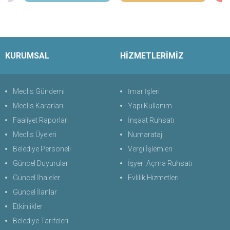
KURUMSAL
HİZMETLERİMİZ
Meclis Gündemi
İmar İşleri
Meclis Kararları
Yapı Kullanım
Faaliyet Raporları
İnşaat Ruhsatı
Meclis Üyeleri
Numarataj
Belediye Personeli
Vergi İşlemleri
Güncel Duyurular
İşyeri Açma Ruhsatı
Güncel İhaleler
Evlilik Hizmetleri
Güncel İlanlar
Etkinlikler
Belediye Tarifeleri