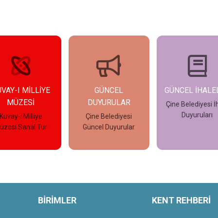
GÜNCEL
GÜNCEL İHALELER
GÜNCEL İLAN
DUYURULAR
Çine Belediyesi İhale
Çine Belediyes
Duyuruları
Güncel İlanla
Çine Belediyesi
üncel Duyurular
İncele
İncele
İncele
BİRİMLER
KENT REHBERİ