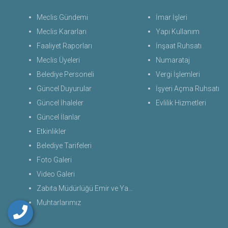
Meclis Gündemi
İmar İşleri
Meclis Kararları
Yapı Kullanım
Faaliyet Raporları
İnşaat Ruhsatı
Meclis Üyeleri
Numarataj
Belediye Personeli
Vergi İşlemleri
Güncel Duyurular
İşyeri Açma Ruhsatı
Güncel İhaleler
Evlilik Hizmetleri
Güncel İlanlar
Etkinlikler
Belediye Tarifeleri
Foto Galeri
Video Galeri
Zabıta Müdürlüğü Emir ve Yasaklar Uygulama Yönetmeliği 2026
Muhtarlarımız