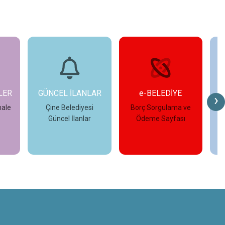
LAR
e-BELEDİYE
FOTO GALERİ
›
i
Borç Sorgulama ve
Çine Belediyesi
r
Ödeme Sayfası
Fotoğraf Galerisi
İncele
İncele