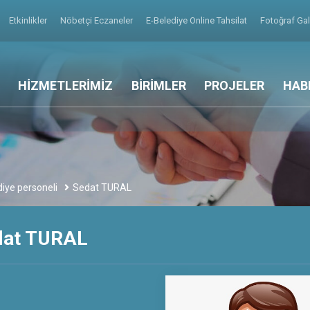
Etkinlikler
Nöbetçi Eczaneler
E-Belediye Online Tahsilat
Fotoğraf Gal
HİZMETLERİMİZ
BİRİMLER
PROJELER
HAB
iye personeli
Sedat TURAL
dat TURAL