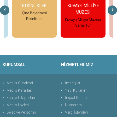
ETKİNLİKLER
KUVAY-I MİLLİYE
‹
›
MÜZESİ
eo
Çine Belediyesi
Etkinlikleri
Kuvay-ı Milliye Müzesi
Çi
Sanal Tur
İncele
İncele
KURUMSAL
HİZMETLERİMİZ
Meclis Gündemi
İmar İşleri
Meclis Kararları
Yapı Kullanım
Faaliyet Raporları
İnşaat Ruhsatı
Meclis Üyeleri
Numarataj
Belediye Personeli
Vergi İşlemleri