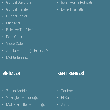
Güncel Duyurular
İşyeri Açma Ruhsatı
Güncel İhaleler
Evlilik Hizmetleri
Güncel İlanlar
Etkinlikler
Belediye Tarifeleri
Foto Galeri
Video Galeri
Zabıta Müdürlüğü Emir ve Yasaklar Uygulama Yönetmeliği 2026
Muhtarlarımız
BİRİMLER
KENT REHBERİ
Zabıta Amirliği
Tarihçe
Yazı İşleri Müdürlüğü
El Sanatları
Mali Hizmetler Müdürlüğü
Av Turizmi