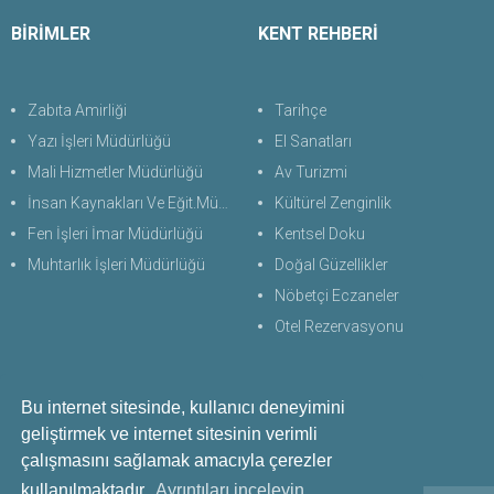
BİRİMLER
KENT REHBERİ
Zabıta Amirliği
Tarihçe
Yazı İşleri Müdürlüğü
El Sanatları
Mali Hizmetler Müdürlüğü
Av Turizmi
İnsan Kaynakları Ve Eğit.Müdürlüğü
Kültürel Zenginlik
Fen İşleri İmar Müdürlüğü
Kentsel Doku
Muhtarlık İşleri Müdürlüğü
Doğal Güzellikler
Nöbetçi Eczaneler
Otel Rezervasyonu
Bu internet sitesinde, kullanıcı deneyimini
Bize Ulaşın
geliştirmek ve internet sitesinin verimli
+90 256 711 60 28
çalışmasını sağlamak amacıyla çerezler
kullanılmaktadır.
Ayrıntıları inceleyin