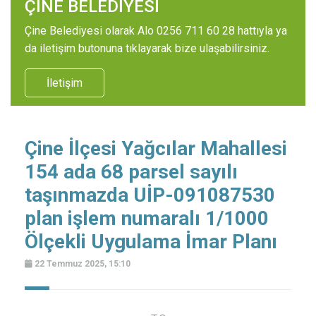
ÇİNE BELEDİYESİ
Çine Belediyesi olarak Alo 0256 711 60 28 hattıyla ya
da iletişim butonuna tıklayarak bize ulaşabilirsiniz.
İletişim
Çine İlçesi Yağcılar Mahallesi
154 ada 68 parsel sayılı
taşınmazda UİP-091087530
plan işlem numaralı 1/1000
Ölçekli Uygulama İmar Planı
22 Temmuz 2025, 15:10