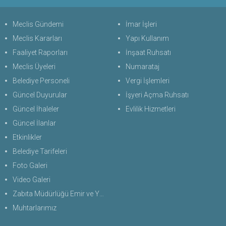
Meclis Gündemi
İmar İşleri
Meclis Kararları
Yapı Kullanım
Faaliyet Raporları
İnşaat Ruhsatı
Meclis Üyeleri
Numarataj
Belediye Personeli
Vergi İşlemleri
Güncel Duyurular
İşyeri Açma Ruhsatı
Güncel İhaleler
Evlilik Hizmetleri
Güncel İlanlar
Etkinlikler
Belediye Tarifeleri
Foto Galeri
Video Galeri
Zabıta Müdürlüğü Emir ve Yasaklar Uygulama Yönetmeliği 2026
Muhtarlarımız