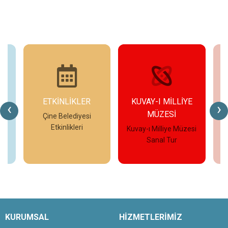
ETKİNLİKLER
KUVAY-I MİLLİYE
‹
›
MÜZESİ
eo
Çine Belediyesi
Etkinlikleri
Kuvay-ı Milliye Müzesi
Çi
Sanal Tur
İncele
İncele
KURUMSAL
HİZMETLERİMİZ