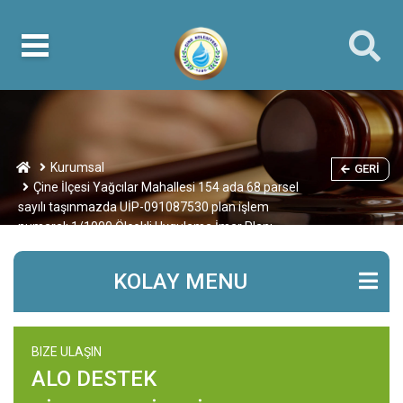
Kurumsal
GERI
Çine İlçesi Yağcılar Mahallesi 154 ada 68 parsel
sayılı taşınmazda UİP-091087530 plan işlem
numaralı 1/1000 Ölçekli Uygulama İmar Planı
KOLAY MENU
BIZE ULAŞIN
ALO DESTEK