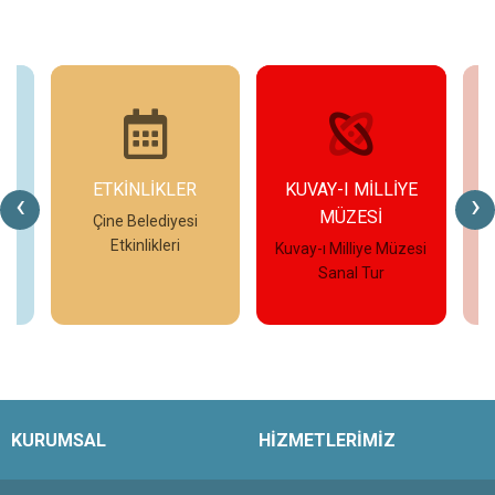
ETKİNLİKLER
KUVAY-I MİLLİYE
‹
›
MÜZESİ
eo
Çine Belediyesi
Etkinlikleri
Kuvay-ı Milliye Müzesi
Çi
Sanal Tur
İncele
İncele
KURUMSAL
HİZMETLERİMİZ