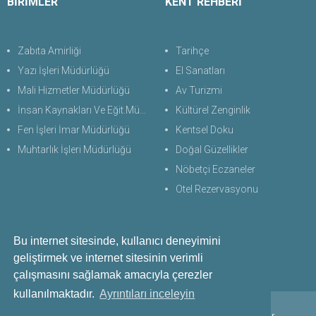
BİRİMLER
KENT REHBERİ
Zabıta Amirliği
Tarihçe
Yazı İşleri Müdürlüğü
El Sanatları
Mali Hizmetler Müdürlüğü
Av Turizmi
İnsan Kaynakları Ve Eğit.Müdürlüğü
Kültürel Zenginlik
Fen İşleri İmar Müdürlüğü
Kentsel Doku
Muhtarlık İşleri Müdürlüğü
Doğal Güzellikler
Nöbetçi Eczaneler
Otel Rezervasyonu
Bu internet sitesinde, kullanıcı deneyimini
Bize Ulaşın
geliştirmek ve internet sitesinin verimli
+90 256 711 60 28
çalışmasını sağlamak amacıyla çerezler
kullanılmaktadır.
Ayrıntıları inceleyin
Copyright © 2021 - 2024 Çine Belediyesi. Her Hakkı Saklıdır.