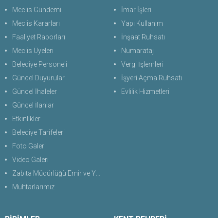
Meclis Gündemi
İmar İşleri
Meclis Kararları
Yapı Kullanım
Faaliyet Raporları
İnşaat Ruhsatı
Meclis Üyeleri
Numarataj
Belediye Personeli
Vergi İşlemleri
Güncel Duyurular
İşyeri Açma Ruhsatı
Güncel İhaleler
Evlilik Hizmetleri
Güncel İlanlar
Etkinlikler
Belediye Tarifeleri
Foto Galeri
Video Galeri
Zabıta Müdürlüğü Emir ve Yasaklar Uygulama Yönetmeliği 2026
Muhtarlarımız