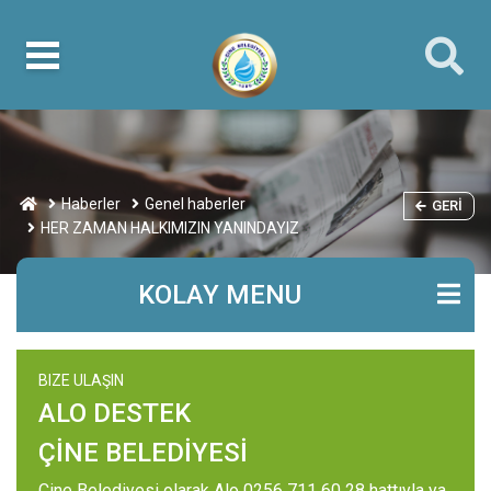
Haberler
Genel haberler
GERI
HER ZAMAN HALKIMIZIN YANINDAYIZ
KOLAY MENU
BIZE ULAŞIN
ALO DESTEK
ÇİNE BELEDİYESİ
Çine Belediyesi olarak Alo 0256 711 60 28 hattıyla ya