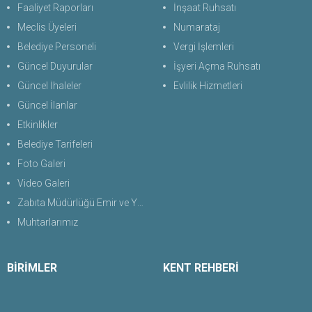
Faaliyet Raporları
İnşaat Ruhsatı
Meclis Üyeleri
Numarataj
Belediye Personeli
Vergi İşlemleri
Güncel Duyurular
İşyeri Açma Ruhsatı
Güncel İhaleler
Evlilik Hizmetleri
Güncel İlanlar
Etkinlikler
Belediye Tarifeleri
Foto Galeri
Video Galeri
Zabıta Müdürlüğü Emir ve Yasaklar Uygulama Yönetmeliği 2026
Muhtarlarımız
BİRİMLER
KENT REHBERİ