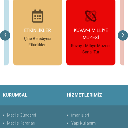
ETKİNLİKLER
KUVAY-I MİLLİYE
‹
›
MÜZESİ
eo
Çine Belediyesi
Etkinlikleri
Kuvay-ı Milliye Müzesi
Çi
Sanal Tur
İncele
İncele
KURUMSAL
HİZMETLERİMİZ
Meclis Gündemi
İmar İşleri
Meclis Kararları
Yapı Kullanım