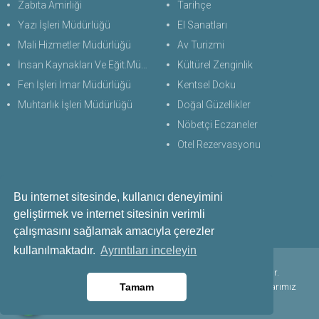
Zabıta Amirliği
Tarihçe
Yazı İşleri Müdürlüğü
El Sanatları
Mali Hizmetler Müdürlüğü
Av Turizmi
İnsan Kaynakları Ve Eğit.Müdürlüğü
Kültürel Zenginlik
Fen İşleri İmar Müdürlüğü
Kentsel Doku
Muhtarlık İşleri Müdürlüğü
Doğal Güzellikler
Nöbetçi Eczaneler
Otel Rezervasyonu
Bu internet sitesinde, kullanıcı deneyimini
Bize Ulaşın
geliştirmek ve internet sitesinin verimli
+90 256 711 60 28
çalışmasını sağlamak amacıyla çerezler
kullanılmaktadır.
Ayrıntıları inceleyin
Copyright © 2021 - 2024 Çine Belediyesi. Her Hakkı Saklıdır.
kopyalanması, çoğaltılması ve dağıtılması halinde yasal haklarımız
Tamam
işletilecektir.