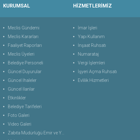
KURUMSAL
HİZMETLERİMİZ
Meclis Gündemi
İmar İşleri
Meclis Kararları
Yapı Kullanım
Faaliyet Raporları
İnşaat Ruhsatı
Meclis Üyeleri
Numarataj
Belediye Personeli
Vergi İşlemleri
Güncel Duyurular
İşyeri Açma Ruhsatı
Güncel İhaleler
Evlilik Hizmetleri
Güncel İlanlar
Etkinlikler
Belediye Tarifeleri
Foto Galeri
Video Galeri
Zabıta Müdürlüğü Emir ve Yasaklar Uygulama Yönetmeliği 2026