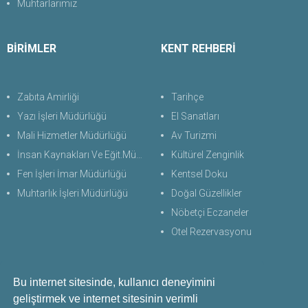
Muhtarlarımız
BİRİMLER
KENT REHBERİ
Zabıta Amirliği
Tarihçe
Yazı İşleri Müdürlüğü
El Sanatları
Mali Hizmetler Müdürlüğü
Av Turizmi
İnsan Kaynakları Ve Eğit.Müdürlüğü
Kültürel Zenginlik
Fen İşleri İmar Müdürlüğü
Kentsel Doku
Muhtarlık İşleri Müdürlüğü
Doğal Güzellikler
Nöbetçi Eczaneler
Otel Rezervasyonu
Bu internet sitesinde, kullanıcı deneyimini
Bize Ulaşın
geliştirmek ve internet sitesinin verimli